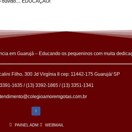
é do ouvido… EDUCAÇÃO!
erencia em Guarujá – Educando os pequeninos com muita dedica
lini Filho, 300 Jd Virgínia II cep: 11442-175 Guarujá/ SP
 3391-1635 / (13) 3392-1865 / (13) 3351-1341
tendimento@colegioamoremgotas.com.br
PAINEL ADM
WEBMAIL