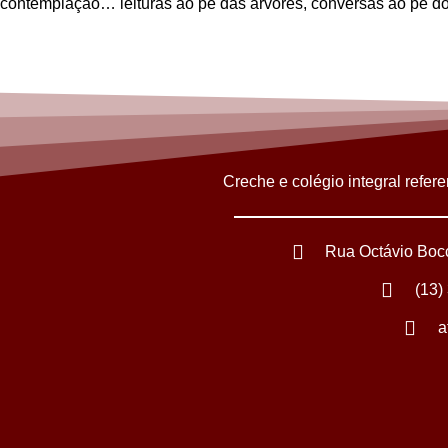
contemplação… leituras ao pé das árvores, conversas ao p
Creche e colégio integral ref
Rua Octávio Bocca
(13)
a