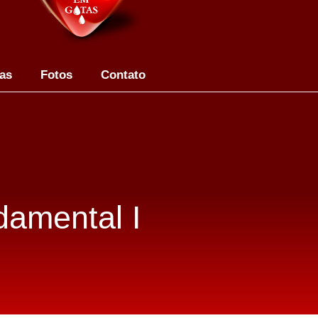
las
Fotos
Contato
damental I